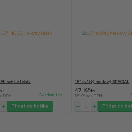
EK světlý ležák
15° světlý medový SPECIÁL
42 Kč
/
ks
/
ks
Skladem 1 ks
z DPH
35 Kč
bez DPH
Přidat do košíku
Přidat do ko