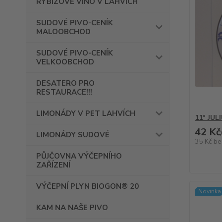
RYBÍZOVÉ VÍNO V LAHVÍCH
SUDOVÉ PIVO-CENÍK
MALOOBCHOD
SUDOVÉ PIVO-CENÍK
VELKOOBCHOD
DESATERO PRO
RESTAURACE!!!
LIMONÁDY V PET LAHVÍCH
11° JULI
42 Kč
LIMONÁDY SUDOVÉ
35 Kč
be
PŮJČOVNA VÝČEPNÍHO
ZAŘÍZENÍ
VÝČEPNÍ PLYN BIOGON® 20
Novinka
KAM NA NAŠE PIVO