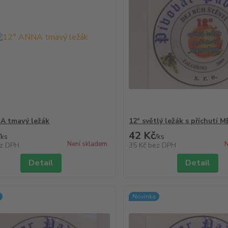
A tmavý ležák
12° světlý ležák s příchutí
42 Kč
/
ks
/
ks
Není skladem
N
z DPH
35 Kč
bez DPH
Detail
Detail
Novinka