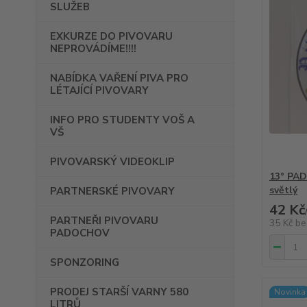
SLUŽEB
EXKURZE DO PIVOVARU
NEPROVÁDÍME!!!!
NABÍDKA VAŘENÍ PIVA PRO
LÉTAJÍCÍ PIVOVARY
INFO PRO STUDENTY VOŠ A
VŠ
PIVOVARSKÝ VIDEOKLIP
13° PA
světlý
PARTNERSKÉ PIVOVARY
42 Kč
PARTNEŘI PIVOVARU
35 Kč
be
PADOCHOV
SPONZORING
PRODEJ STARŠÍ VARNY 580
Novinka
LITRŮ