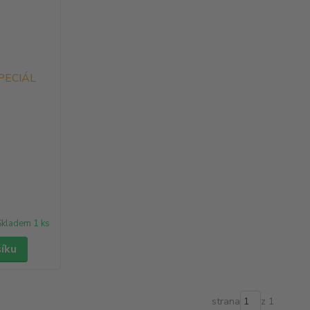
Skladem 1 ks
šíku
strana
z 1