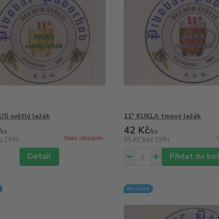
US světlý ležák
11° KUKLA tmavý ležák
42 Kč
/
ks
/
ks
Není skladem
z DPH
35 Kč
bez DPH
Detail
Přidat do ko
Novinka