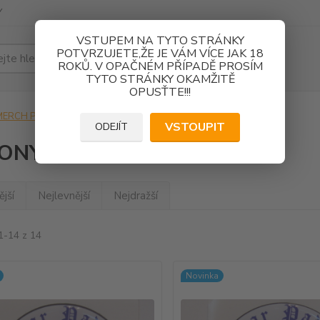
Y
VSTUPEM NA TYTO STRÁNKY
POTVRZUJETE,ŽE JE VÁM VÍCE JAK 18
Hledat
ROKŮ. V OPAČNÉM PŘÍPADĚ PROSÍM
TYTO STRÁNKY OKAMŽITĚ
OPUSŤTE!!!
MERCH PIVOVARU PADOCHOV
BUTONY
VSTOUPIT
ODEJÍT
ONY
jší
Nejlevnější
Nejdražší
1-14 z 14
Novinka