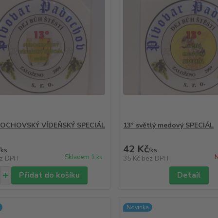
DOCHOVSKÝ VÍDEŇSKÝ SPECIÁL
13° světlý medový SPECIÁL
42 Kč
/
ks
/
ks
Skladem 1 ks
N
z DPH
35 Kč
bez DPH
Přidat do košíku
Detail
Novinka