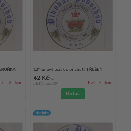
 MERUŇKA
12° tmavý ležák s příchutí TŘEŠEŇ
42 Kč
/
ks
ení skladem
Není skladem
35 Kč
bez DPH
Detail
Novinka