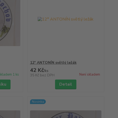
12° ANTONÍN světlý ležák
42 Kč
/
ks
Skladem 1 ks
Není skladem
35 Kč
bez DPH
šíku
Detail
Novinka