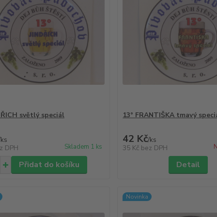
DŘICH světlý speciál
13° FRANTIŠKA tmavý speci
42 Kč
/
ks
/
ks
Skladem 1 ks
N
z DPH
35 Kč
bez DPH
Přidat do košíku
Detail
Novinka