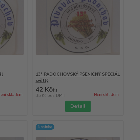
ál
13° PADOCHOVSKÝ PŠENIČNÝ SPECIÁL
světlý
42 Kč
/
ks
ení skladem
Není skladem
35 Kč
bez DPH
Detail
Novinka