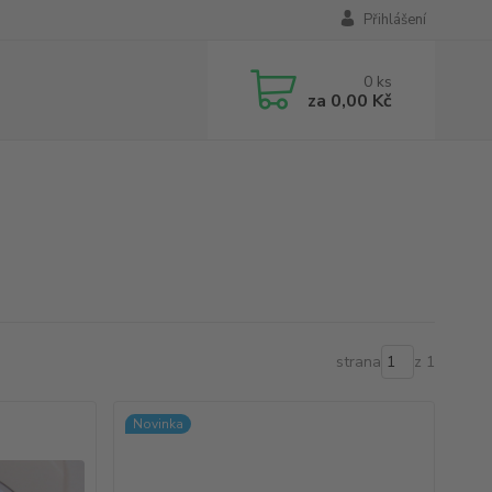
Přihlášení
0
ks
za
0,00 Kč
strana
z 1
Novinka