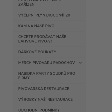
PŮJČOVNA VÝČEPNÍHO
ZAŘÍZENÍ
VÝČEPNÍ PLYN BIOGON® 20
KAM NA NAŠE PIVO
CHCETE PRODÁVAT NAŠE
LAHVOVÉ PIVO???
DÁRKOVÉ POUKAZY
MERCH PIVOVARU PADOCHOV
NABÍDKA PARTY SOUDKŮ PRO
FIRMY
PIVOVARSKÁ RESTAURACE
VÝROBKY NAŠÍ RESTAURACE
OBCHODNÍ PODMÍNKY