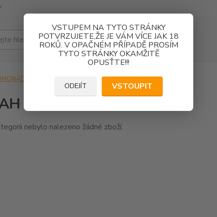
Y
VSTUPEM NA TYTO STRÁNKY
POTVRZUJETE,ŽE JE VÁM VÍCE JAK 18
Hledat
ROKŮ. V OPAČNÉM PŘÍPADĚ PROSÍM
TYTO STRÁNKY OKAMŽITĚ
OPUSŤTE!!!
LIMONÁDY V PET LAHVÍCH
OBSAH 0,5 LITRU
VSTOUPIT
ODEJÍT
AH 0,5 LITRU
tegorii nebylo nalezeno žádné zboží.