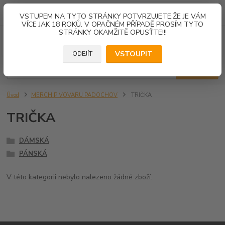
0
ks
VSTUPEM NA TYTO STRÁNKY POTVRZUJETE,ŽE JE VÁM
za
0,00 Kč
VÍCE JAK 18 ROKŮ. V OPAČNÉM PŘÍPADĚ PROSÍM TYTO
STRÁNKY OKAMŽITĚ OPUSŤTE!!!
Menu
VSTOUPIT
ODEJÍT
Hledat
Úvod
MERCH PIVOVARU PADOCHOV
TRIČKA
TRIČKA
DÁMSKÁ
PÁNSKÁ
V této kategorii nebylo nalezeno žádné zboží.