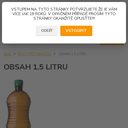
0
ks
VSTUPEM NA TYTO STRÁNKY POTVRZUJETE,ŽE JE VÁM
za
0,00 Kč
VÍCE JAK 18 ROKŮ. V OPAČNÉM PŘÍPADĚ PROSÍM TYTO
STRÁNKY OKAMŽITĚ OPUSŤTE!!!
Menu
VSTOUPIT
ODEJÍT
Hledat
Úvod
PIVO V PET LAHVÍCH
OBSAH 1,5 LITRU
OBSAH 1,5 LITRU