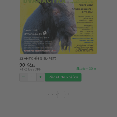
12 ANTONÍN (1,5L-PET)
90 Kč
/
ks
Skladem 30 ks
74 Kč
bez DPH
Přidat do košíku
strana
z 1