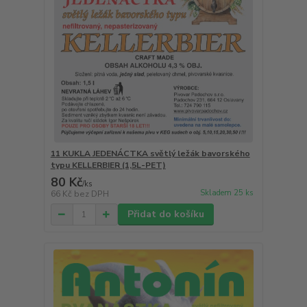
11 KUKLA JEDENÁCTKA světlý ležák bavorského
typu KELLERBIER (1,5L-PET)
80 Kč
/
ks
Skladem 25 ks
66 Kč
bez DPH
Přidat do košíku