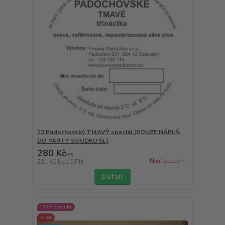
13 Padochovský TMAVÝ speciál (POUZE NÁPLŇ
DO PARTY SOUDKU 5L)
280 Kč
/
ks
Není skladem
231 Kč
bez DPH
Detail
TOP produkt
Akce