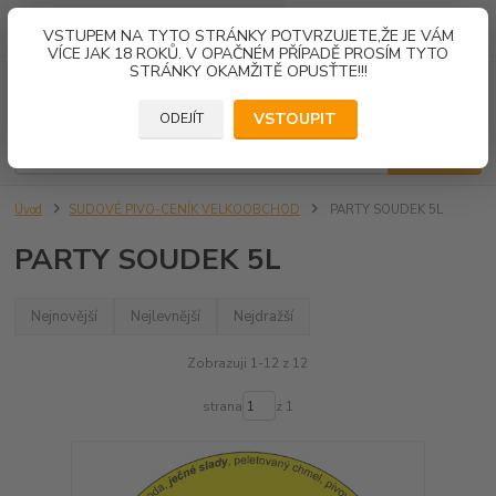
0
ks
VSTUPEM NA TYTO STRÁNKY POTVRZUJETE,ŽE JE VÁM
za
0,00 Kč
VÍCE JAK 18 ROKŮ. V OPAČNÉM PŘÍPADĚ PROSÍM TYTO
STRÁNKY OKAMŽITĚ OPUSŤTE!!!
Menu
VSTOUPIT
ODEJÍT
Hledat
Úvod
SUDOVÉ PIVO-CENÍK VELKOOBCHOD
PARTY SOUDEK 5L
PARTY SOUDEK 5L
Nejnovější
Nejlevnější
Nejdražší
Zobrazuji 1-12 z 12
strana
z 1