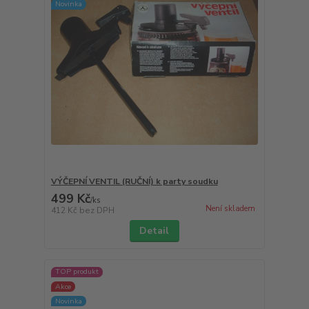
Novinka
VÝČEPNÍ VENTIL (RUČNÍ) k party soudku
499 Kč
/
ks
Není skladem
412 Kč
bez DPH
Detail
TOP produkt
Akce
Novinka