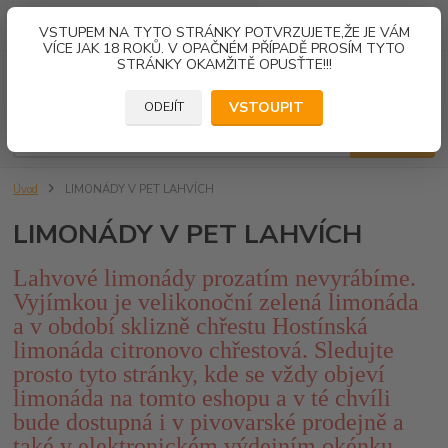
0
ks
VSTUPEM NA TYTO STRÁNKY POTVRZUJETE,ŽE JE VÁM
za
0,00 Kč
VÍCE JAK 18 ROKŮ. V OPAČNÉM PŘÍPADĚ PROSÍM TYTO
STRÁNKY OKAMŽITĚ OPUSŤTE!!!
Menu
VSTOUPIT
ODEJÍT
Hledat
Úvod
LIMONÁDY V PET LAHVÍCH
LIMONÁDY V PET LAHVÍCH
Lahvové limonády prozatím nevyrábíme.
Vyjímkou je velikonoční zelená limonáda
a v období sklizně chřestu Hostínská
limonáda citronovo chřestová. Sledujte
prosto tyto stránky, kde se vždy objeví
limonáda na tomto eshopu a v té chvíli
bude dostupná i v pivovarské prodejně a
také v elektronickém výdejním okénku