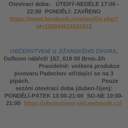
Otevírací doba: ÚTERÝ-NEDĚLE 17:00 -
22:00 PONDĚLÍ: ZAVŘENO
https://www.facebook.com/profile.php?
id=100094614101913
OBČERSTVENÍ U JIŽANSKÉHO DVORA
,
Dufkovo nábřeží 157, 619 00 Brno-Jih
Pravidelně: veškerá produkce
pivovaru Padochov střídající se na 3
pípách. Pouze
sezóní otevírací doba (duben-říjen):
PONDĚLÍ-PÁTEK 13:00-21:00 SO-NE 10:00-
21:00
https://obcerstveni-ujd.webnode.cz/