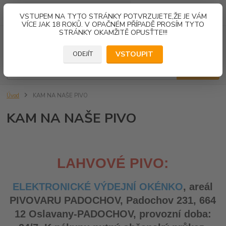
0
ks
VSTUPEM NA TYTO STRÁNKY POTVRZUJETE,ŽE JE VÁM
za
0,00 Kč
VÍCE JAK 18 ROKŮ. V OPAČNÉM PŘÍPADĚ PROSÍM TYTO
STRÁNKY OKAMŽITĚ OPUSŤTE!!!
Menu
VSTOUPIT
ODEJÍT
Hledat
Úvod
KAM NA NAŠE PIVO
KAM NA NAŠE PIVO
LAHVOVÉ PIVO:
ELEKTRONICKÉ VÝDEJNÍ OKÉNKO
, areál
PIVOVARU PADOCHOV, Padochov 231, 664
12 Oslavany-PADOCHOV, provozní doba: