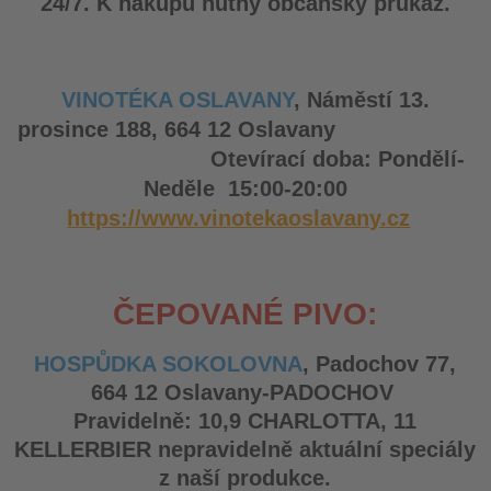
24/7.
K nákupu nutný občanský průkaz.
VINOTÉKA OSLAVANY
, Náměstí 13.
prosince 188, 664 12 Oslavany
Otevírací doba: Pondělí-
Neděle 15:00-20:00
https://www.vinotekaoslavany.cz
ČEPOVANÉ PIVO:
HOSPŮDKA SOKOLOVNA
, Padochov 77,
664 12 Oslavany-PADOCHOV
Pravidelně: 10,9 CHARLOTTA, 11
KELLERBIER nepravidelně aktuální speciály
z naší produkce.