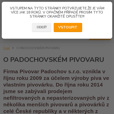
0
ks
VSTUPEM NA TYTO STRÁNKY POTVRZUJETE,ŽE JE VÁM
za
0,00 Kč
VÍCE JAK 18 ROKŮ. V OPAČNÉM PŘÍPADĚ PROSÍM TYTO
STRÁNKY OKAMŽITĚ OPUSŤTE!!!
Menu
VSTOUPIT
ODEJÍT
Hledat
Úvod
O PADOCHOVSKÉM PIVOVARU
O PADOCHOVSKÉM PIVOVARU
Firma Pivovar Padochov s.r.o. vznikla v
říjnu roku 2009 za účelem výroby piva ve
vlastním pivovárku. Do října roku 2014
jsme se zabývali prodejem
nefiltrovaných a nepasterizovaných piv z
několika menších pivovarů a pivovárků z
celé České republiky a v některých z