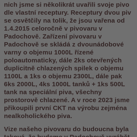
nich jsme si několikrát uvařili svoje pivo
dle vlastní receptury. Receptury dvou piv
se osvětčily na tolik, že jsou vařena od
1.4.2015 celoročně v pivovaru v
Padochově. Zařízení pivovaru v
Padochově se skládá z dvounádobové
varny o objemu 1000L řízené
poloautomaticky, dále 2ks otevřených
duplicitně chlazených spilek o objemu
1100L a 1ks o objemu 2300L, dále pak
6ks 2000L, 4ks 1000L tanků + 1ks 500L
tank na speciální piva, všechny
prostorově chlazené. A v roce 2023 jsme
přikoupili první CKT na výrobu zejména
nealkoholického piva.
Vize našeho pivovaru do budoucna byla
taková, že budeme v Padochově vyrábět