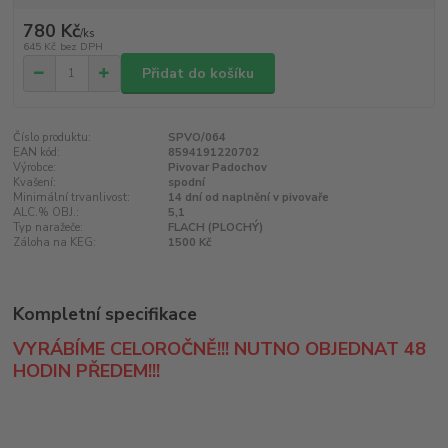
780 Kč
/
ks
645 Kč
bez DPH
Přidat do košíku
Číslo produktu:
SPVO/064
EAN kód:
8594191220702
Výrobce:
Pivovar Padochov
Kvašení:
spodní
Minimální trvanlivost:
14 dní od naplnění v pivovaře
ALC.% OBJ.:
5,1
Typ naražeče:
FLACH (PLOCHÝ)
Záloha na KEG:
1500 Kč
Kompletní specifikace
VYRÁBÍME CELOROČNĚ!!! NUTNO OBJEDNAT 48
HODIN PŘEDEM!!!