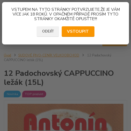
0
ks
VSTUPEM NA TYTO STRÁNKY POTVRZUJETE,ŽE JE VÁM
za
0,00 Kč
VÍCE JAK 18 ROKŮ. V OPAČNÉM PŘÍPADĚ PROSÍM TYTO
STRÁNKY OKAMŽITĚ OPUSŤTE!!!
Menu
VSTOUPIT
ODEJÍT
Hledat
Úvod
SUDOVÉ PIVO-CENÍK VELKOOBCHOD
12 Padochovský
CAPPUCCINO ležák (15L)
12 Padochovský CAPPUCCINO
ležák (15L)
Novinka
TOP produkt