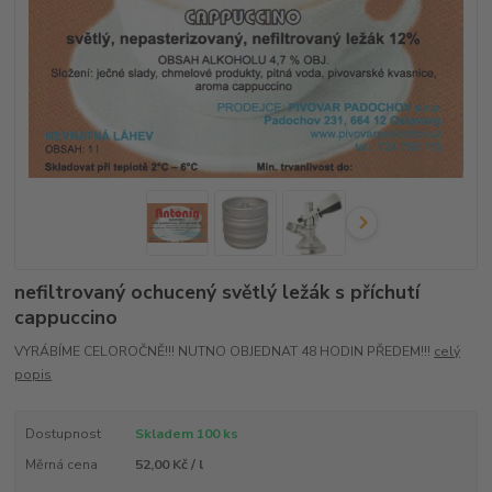
nefiltrovaný ochucený světlý ležák s příchutí
cappuccino
VYRÁBÍME CELOROČNĚ!!! NUTNO OBJEDNAT 48 HODIN PŘEDEM!!!
celý
popis
Dostupnost
Skladem 100 ks
Měrná cena
52,00 Kč / l